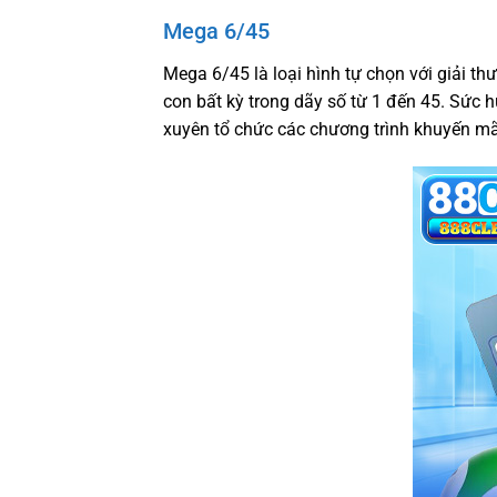
Mega 6/45
Mega 6/45 là loại hình tự chọn với giải t
con bất kỳ trong dãy số từ 1 đến 45. Sức 
xuyên tổ chức các chương trình khuyến mãi