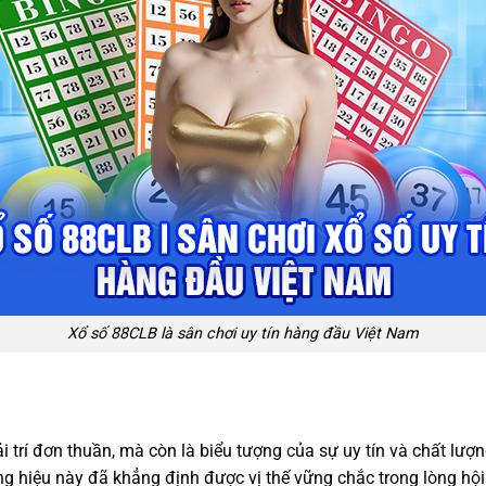
Xổ số 88CLB là sân chơi uy tín hàng đầu Việt Nam
 trí đơn thuần, mà còn là biểu tượng của sự uy tín và chất lượng
ng hiệu này đã khẳng định được vị thế vững chắc trong lòng hội 