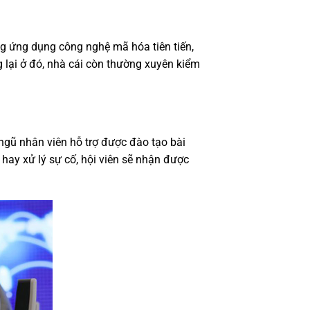
ống ứng dụng công nghệ mã hóa tiên tiến,
g lại ở đó, nhà cái còn thường xuyên kiểm
gũ nhân viên hỗ trợ được đào tạo bài
 hay xử lý sự cố, hội viên sẽ nhận được