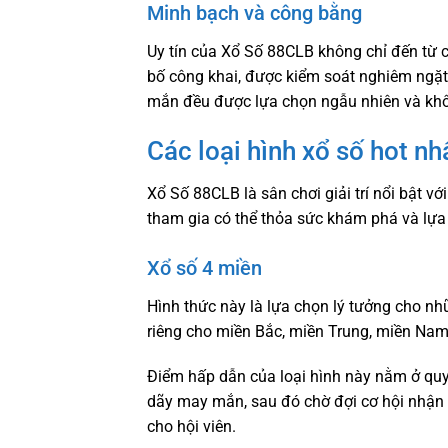
Minh bạch và công bằng
Uy tín của Xổ Số 88CLB không chỉ đến từ 
bố công khai, được kiểm soát nghiêm ngặt
mắn đều được lựa chọn ngẫu nhiên và khôn
Các loại hình xổ số hot nh
Xổ Số 88CLB là sân chơi giải trí nổi bật vớ
tham gia có thể thỏa sức khám phá và lựa 
Xổ số 4 miền
Hình thức này là lựa chọn lý tưởng cho n
riêng cho miền Bắc, miền Trung, miền Nam
Điểm hấp dẫn của loại hình này nằm ở quy
dãy may mắn, sau đó chờ đợi cơ hội nhận 
cho hội viên.