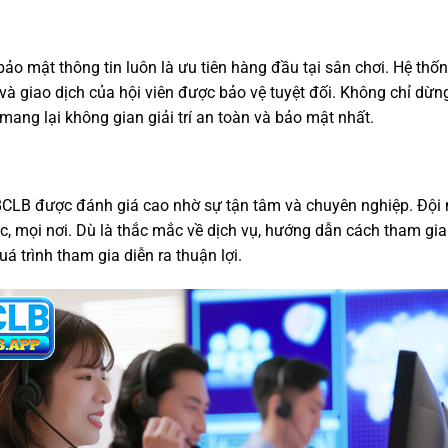
bảo mật thông tin luôn là ưu tiên hàng đầu tại sân chơi. Hệ th
và giao dịch của hội viên được bảo vệ tuyệt đối. Không chỉ dừn
mang lại không gian giải trí an toàn và bảo mật nhất.
CLB được đánh giá cao nhờ sự tận tâm và chuyên nghiệp. Đội n
c, mọi nơi. Dù là thắc mắc về dịch vụ, hướng dẫn cách tham gia
á trình tham gia diễn ra thuận lợi.