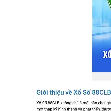
Giới thiệu về Xổ Số 88CLB
Xổ Số 88CLB không chỉ là một sân chơi giải
một thập kỷ hình thành và phát triển, thươ