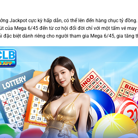
hưởng Jackpot cực kỳ hấp dẫn, có thể lên đến hàng chục tỷ đồng
hút của Mega 6/45 đến từ cơ hội đổi đời chỉ với một tấm vé ma
 đặc biệt dành riêng cho người tham gia Mega 6/45, gia tăng t