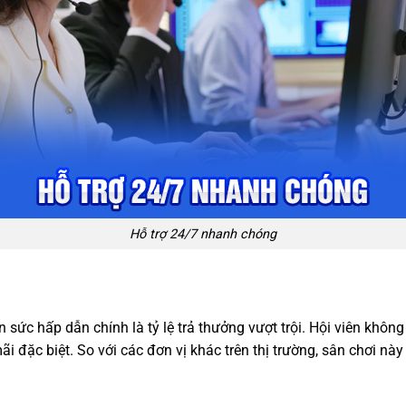
Hỗ trợ 24/7 nhanh chóng
sức hấp dẫn chính là tỷ lệ trả thưởng vượt trội. Hội viên không
đặc biệt. So với các đơn vị khác trên thị trường, sân chơi này 