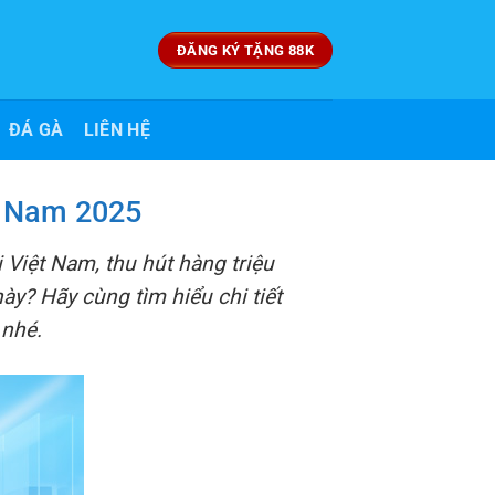
ĐĂNG KÝ TẶNG 88K
ĐÁ GÀ
LIÊN HỆ
t Nam 2025
 Việt Nam, thu hút hàng triệu
ày? Hãy cùng tìm hiểu chi tiết
nhé.