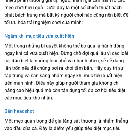
nhiều phần thưởng giá trị, người tham gia cần nắm rõ các
mẹo chơi hiệu quả. Dưới đây là một số chiến thuật bách
phát bách trúng mà bất kỳ người chơi nào cũng nên biết để
tối ưu hóa trải nghiệm chơi của mình:
Ngắm khi mục tiêu vừa xuất hiện
Một trong những bí quyết không thể bỏ qua là hành động
ngay khi cá vừa xuất hiện. Đừng chờ đợi quá lâu vì các loài
cá, đặc biệt là những loài nhỏ và nhanh nhẹn, sẽ dễ dàng
lẩn trốn nếu để chúng bơi ra khỏi tầm bắn. Hãy duy trì sự
tập trung và sẵn sàng nhắm ngay khi mục tiêu xuất hiện
trên màn hình. Điều này giúp người tham gia không chỉ
nâng cao hiệu quả mà còn tận dụng tối đa cơ hội tiêu diệt
các mục tiêu khó nhằn.
Bắn headshot
Một mẹo quan trọng để gia tăng sát thương là nhắm thẳng
vào đầu của cá. Đây là điểm yếu giúp tiêu diệt mục tiêu