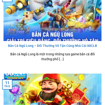
Bắn Cá Ngũ Long – Đổi Thưởng Vô Tận Cùng Nhà Cái 88CLB
Bắn cá Ngũ Long là một trong những tựa game bắn cá đổi
thưởng phổ [...]
11
Th12