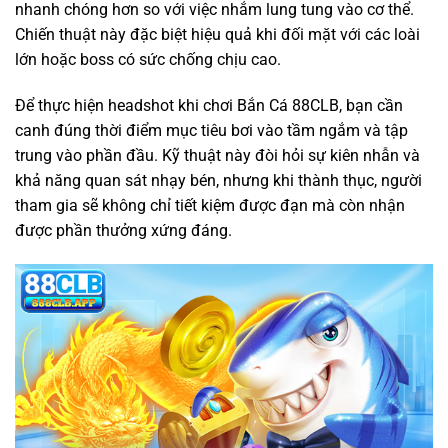
nhanh chóng hơn so với việc nhắm lung tung vào cơ thể.
Chiến thuật này đặc biệt hiệu quả khi đối mặt với các loài
lớn hoặc boss có sức chống chịu cao.
Để thực hiện headshot khi chơi Bắn Cá 88CLB, bạn cần
canh đúng thời điểm mục tiêu bơi vào tầm ngắm và tập
trung vào phần đầu. Kỹ thuật này đòi hỏi sự kiên nhẫn và
khả năng quan sát nhạy bén, nhưng khi thành thục, người
tham gia sẽ không chỉ tiết kiệm được đạn mà còn nhận
được phần thưởng xứng đáng.