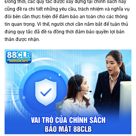
Đồng thời, các quy tắc được xây dựng tại chính sách này
cũng đề ra chi tiết những yêu cầu, trách nhiệm và nghĩa vụ
đôi bên cần thực hiện để đảm bảo an toàn cho các thông
tin quan trọng. Vì thế, người chơi cần nắm bắt để tuân thủ
đúng quy tắc đã đề ra đồng thời đảm bảo quyền lợi bản
thân được nhận.