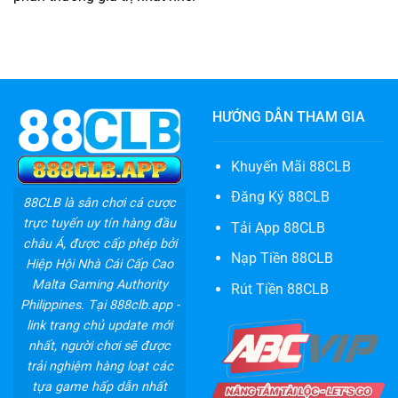
HƯỚNG DẪN THAM GIA
Khuyến Mãi 88CLB
Đăng Ký 88CLB
88CLB là sân chơi cá cược
trực tuyến uy tín hàng đầu
Tải App 88CLB
châu Á, được cấp phép bởi
Nạp Tiền 88CLB
Hiệp Hội Nhà Cái Cấp Cao
Malta Gaming Authority
Rút Tiền 88CLB
Philippines. Tại 888clb.app -
link trang chủ update mới
nhất, người chơi sẽ được
trải nghiệm hàng loạt các
tựa game hấp dẫn nhất