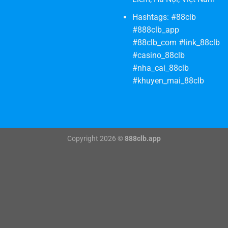
Hashtags: #88clb
#888clb_app
#88clb_com #link_88clb
#casino_88clb
#nha_cai_88clb
#khuyen_mai_88clb
Copyright 2026 ©
888clb.app