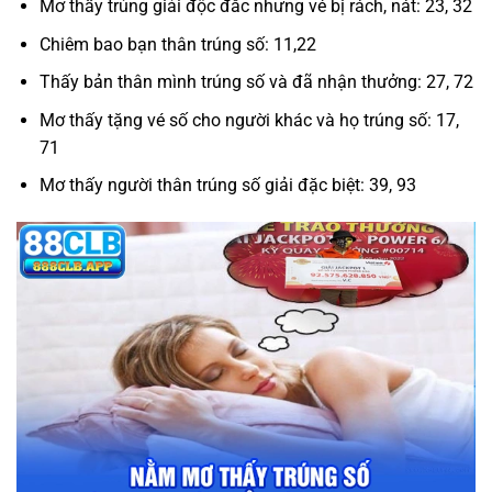
Mơ thấy trúng giải độc đắc nhưng vé bị rách, nát: 23, 32
Chiêm bao bạn thân trúng số: 11,22
Thấy bản thân mình trúng số và đã nhận thưởng: 27, 72
Mơ thấy tặng vé số cho người khác và họ trúng số: 17,
71
Mơ thấy người thân trúng số giải đặc biệt: 39, 93