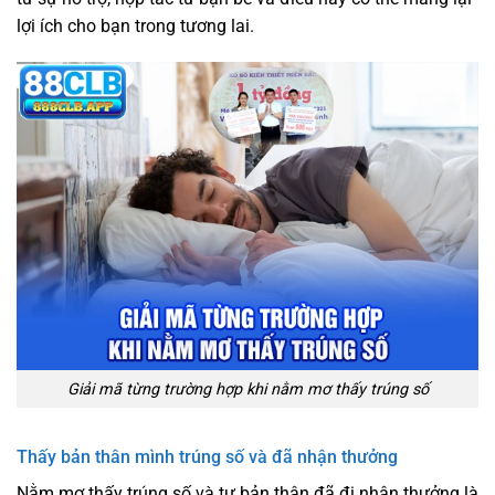
lợi ích cho bạn trong tương lai.
Giải mã từng trường hợp khi nằm mơ thấy trúng số
Thấy bản thân mình trúng số và đã nhận thưởng
Nằm mơ thấy trúng số và tự bản thân đã đi nhận thưởng là