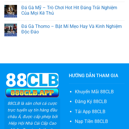
Đá Gà Mỹ – Trò Chơi Hot Hit Đáng Trải Nghiệm
11
Của Mọi Kê Thủ
Th12
Đá Gà Thomo – Bật Mí Mẹo Hay Và Kinh Nghiệm
11
Độc Đáo
Th12
HƯỚNG DẪN THAM GIA
Khuyến Mãi 88CLB
Đăng Ký 88CLB
88CLB là sân chơi cá cược
trực tuyến uy tín hàng đầu
Tải App 88CLB
châu Á, được cấp phép bởi
Nạp Tiền 88CLB
Hiệp Hội Nhà Cái Cấp Cao