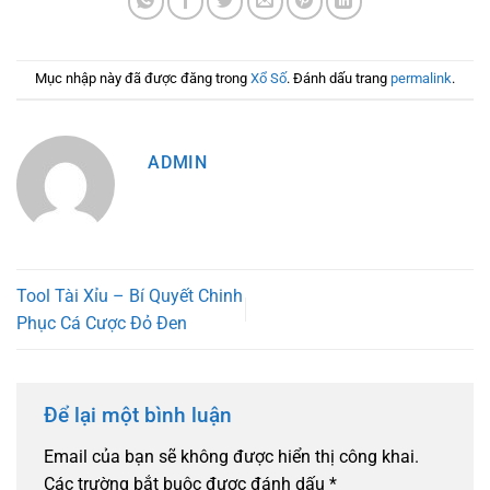
Mục nhập này đã được đăng trong
Xổ Số
. Đánh dấu trang
permalink
.
ADMIN
Tool Tài Xỉu – Bí Quyết Chinh
Phục Cá Cược Đỏ Đen
Để lại một bình luận
Email của bạn sẽ không được hiển thị công khai.
Các trường bắt buộc được đánh dấu
*