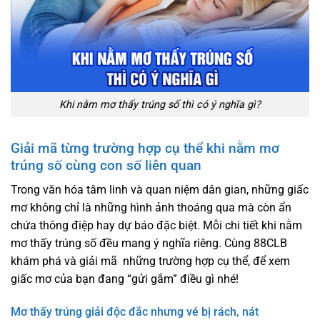
Khi nằm mơ thấy trúng số thì có ý nghĩa gì?
Giải mã từng trường hợp cụ thể khi nằm mơ
trúng số cùng con số liên quan
Trong văn hóa tâm linh và quan niệm dân gian, những giấc
mơ không chỉ là những hình ảnh thoáng qua mà còn ẩn
chứa thông điệp hay dự báo đặc biệt. Mỗi chi tiết khi nằm
mơ thấy trúng số đều mang ý nghĩa riêng. Cùng 88CLB
khám phá và giải mã những trường hợp cụ thể, để xem
giấc mơ của bạn đang “gửi gắm” điều gì nhé!
Mơ thấy trúng giải độc đắc nhưng vé bị rách, nát