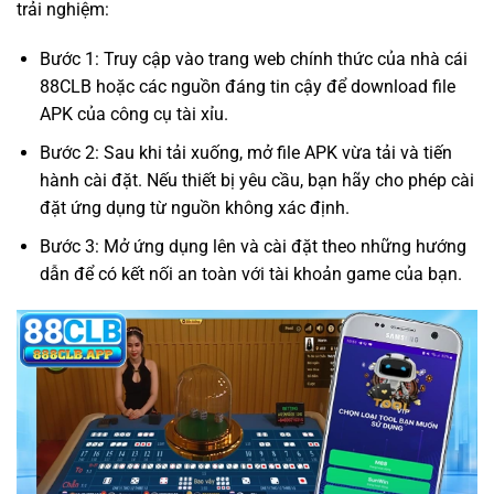
trải nghiệm:
Bước 1: Truy cập vào trang web chính thức của nhà cái
88CLB hoặc các nguồn đáng tin cậy để download file
APK của công cụ tài xỉu.
Bước 2: Sau khi tải xuống, mở file APK vừa tải và tiến
hành cài đặt. Nếu thiết bị yêu cầu, bạn hãy cho phép cài
đặt ứng dụng từ nguồn không xác định.
Bước 3: Mở ứng dụng lên và cài đặt theo những hướng
dẫn để có kết nối an toàn với tài khoản game của bạn.