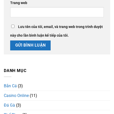
Trang web
Lưu tên của tôi, email, và trang web trong trình duyệt
này cho lần bình luận kế tiếp của tôi.
DANH MỤC
Bắn Cá
(3)
Casino Online
(11)
Đá Gà
(3)