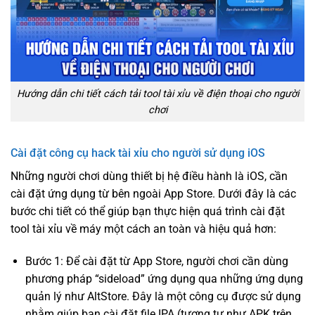
Hướng dẫn chi tiết cách tải tool tài xỉu về điện thoại cho người
chơi
Cài đặt công cụ hack tài xỉu cho người sử dụng iOS
Những người chơi dùng thiết bị hệ điều hành là iOS, cần
cài đặt ứng dụng từ bên ngoài App Store. Dưới đây là các
bước chi tiết có thể giúp bạn thực hiện quá trình cài đặt
tool tài xỉu về máy một cách an toàn và hiệu quả hơn:
Bước 1: Để cài đặt từ App Store, người chơi cần dùng
phương pháp “sideload” ứng dụng qua những ứng dụng
quản lý như AltStore. Đây là một công cụ được sử dụng
nhằm giúp bạn cài đặt file IPA (tương tự như APK trên