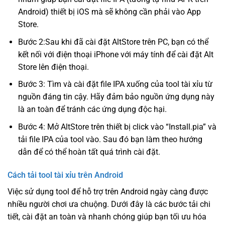
Android) thiết bị iOS mà sẽ không cần phải vào App
Store.
Bước 2:Sau khi đã cài đặt AltStore trên PC, bạn có thể
kết nối với điện thoại iPhone với máy tính để cài đặt Alt
Store lên điện thoại.
Bước 3: Tìm và cài đặt file IPA xuống của tool tài xỉu từ
nguồn đáng tin cậy. Hãy đảm bảo nguồn ứng dụng này
là an toàn để tránh các ứng dụng độc hại.
Bước 4: Mở AltStore trên thiết bị click vào “Install.pia” và
tải file IPA của tool vào. Sau đó bạn làm theo hướng
dẫn để có thể hoàn tất quá trình cài đặt.
Cách tải tool tài xỉu trên Android
Việc sử dụng tool để hỗ trợ trên Android ngày càng được
nhiều người chơi ưa chuộng. Dưới đây là các bước tải chi
tiết, cài đặt an toàn và nhanh chóng giúp bạn tối ưu hóa