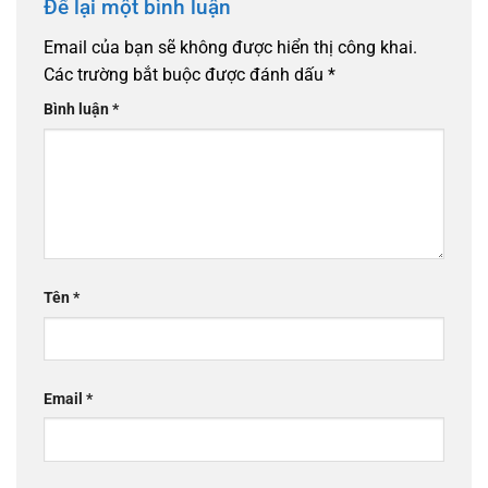
Để lại một bình luận
Email của bạn sẽ không được hiển thị công khai.
Các trường bắt buộc được đánh dấu
*
Bình luận
*
Tên
*
Email
*