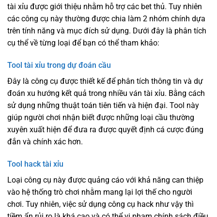
tài xỉu được giới thiệu nhằm hỗ trợ các bet thủ. Tuy nhiên
các công cụ này thường được chia làm 2 nhóm chính dựa
trên tính năng và mục đích sử dụng. Dưới đây là phân tích
cụ thể về từng loại để bạn có thể tham khảo:
Tool tài xỉu trong dự đoán cầu
Đây là công cụ được thiết kế để phân tích thông tin và dự
đoán xu hướng kết quả trong nhiều ván tài xỉu. Bằng cách
sử dụng những thuật toán tiên tiến và hiện đại. Tool này
giúp người chơi nhận biết được những loại cầu thường
xuyên xuất hiện để đưa ra được quyết định cá cược đúng
đắn và chính xác hơn.
Tool hack tài xỉu
Loại công cụ này được quảng cáo với khả năng can thiệp
vào hệ thống trò chơi nhằm mang lại lợi thế cho người
chơi. Tuy nhiên, việc sử dụng công cụ hack như vậy thì
tiềm ẩn rủi ro là khá cao và có thể vi phạm chính sách điều