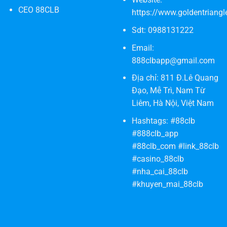
CEO 88CLB
https://www.goldentriangl
Sdt: 0988131222
Email:
888clbapp@gmail.com
Địa chỉ:
811 Đ.Lê Quang
Đạo, Mễ Trì, Nam Từ
Liêm, Hà Nội, Việt Nam
Hashtags: #88clb
#888clb_app
#88clb_com #link_88clb
#casino_88clb
#nha_cai_88clb
#khuyen_mai_88clb