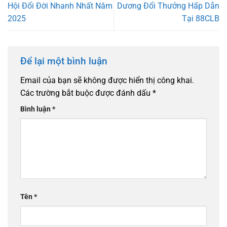
Hội Đổi Đời Nhanh Nhất Năm
Dương Đổi Thưởng Hấp Dẫn
2025
Tại 88CLB
Để lại một bình luận
Email của bạn sẽ không được hiển thị công khai.
Các trường bắt buộc được đánh dấu
*
Bình luận
*
Tên
*