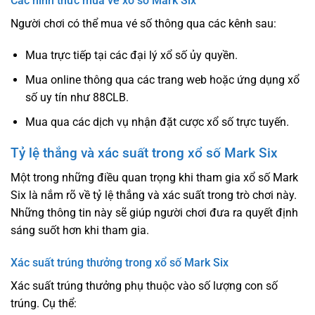
Các hình thức mua vé xổ số Mark Six
Người chơi có thể mua vé số thông qua các kênh sau:
Mua trực tiếp tại các đại lý xổ số ủy quyền.
Mua online thông qua các trang web hoặc ứng dụng xổ
số uy tín như 88CLB.
Mua qua các dịch vụ nhận đặt cược xổ số trực tuyến.
Tỷ lệ thắng và xác suất trong xổ số Mark Six
Một trong những điều quan trọng khi tham gia xổ số Mark
Six là nắm rõ về tỷ lệ thắng và xác suất trong trò chơi này.
Những thông tin này sẽ giúp người chơi đưa ra quyết định
sáng suốt hơn khi tham gia.
Xác suất trúng thưởng trong xổ số Mark Six
Xác suất trúng thưởng phụ thuộc vào số lượng con số
trúng. Cụ thể: