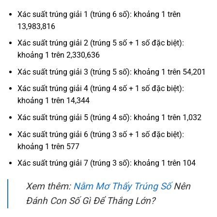
Xác suất trúng giải 1 (trúng 6 số): khoảng 1 trên
13,983,816
Xác suất trúng giải 2 (trúng 5 số + 1 số đặc biệt):
khoảng 1 trên 2,330,636
Xác suất trúng giải 3 (trúng 5 số): khoảng 1 trên 54,201
Xác suất trúng giải 4 (trúng 4 số + 1 số đặc biệt):
khoảng 1 trên 14,344
Xác suất trúng giải 5 (trúng 4 số): khoảng 1 trên 1,032
Xác suất trúng giải 6 (trúng 3 số + 1 số đặc biệt):
khoảng 1 trên 577
Xác suất trúng giải 7 (trúng 3 số): khoảng 1 trên 104
Xem thêm:
Nằm Mơ Thấy Trúng Số
Nên
Đánh Con Số Gì Để Thắng Lớn?