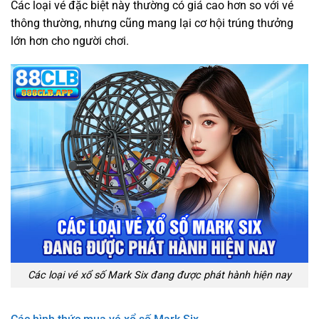
Các loại vé đặc biệt này thường có giá cao hơn so với vé
thông thường, nhưng cũng mang lại cơ hội trúng thưởng
lớn hơn cho người chơi.
Các loại vé xổ số Mark Six đang được phát hành hiện nay