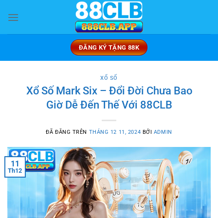
Chuyển
đến
nội
dung
ĐĂNG KÝ TẶNG 88K
XỔ SỐ
Xổ Số Mark Six – Đổi Đời Chưa Bao
Giờ Dễ Đến Thế Với 88CLB
ĐÃ ĐĂNG TRÊN
THÁNG 12 11, 2024
BỞI
ADMIN
11
Th12