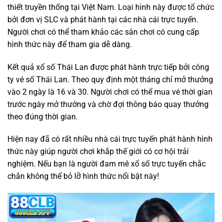
thiết truyền thống tại Việt Nam. Loại hình này được tổ chức
bởi đơn vị SLC và phát hành tại các nhà cái trực tuyến.
Người chơi có thể tham khảo các sân chơi có cung cấp
hình thức này để tham gia dễ dàng.
Kết quả xổ số Thái Lan được phát hành trực tiếp bởi công
ty vé số Thái Lan. Theo quy định một tháng chỉ mở thưởng
vào 2 ngày là 16 và 30. Người chơi có thể mua vé thời gian
trước ngày mở thưởng và chờ đợi thông báo quay thưởng
theo đúng thời gian.
Hiện nay đã có rất nhiều nhà cái trực tuyến phát hành hình
thức này giúp người chơi khắp thế giới có cơ hội trải
nghiệm. Nếu bạn là người đam mê xổ số trực tuyến chắc
chắn không thể bỏ lỡ hình thức nổi bật này!