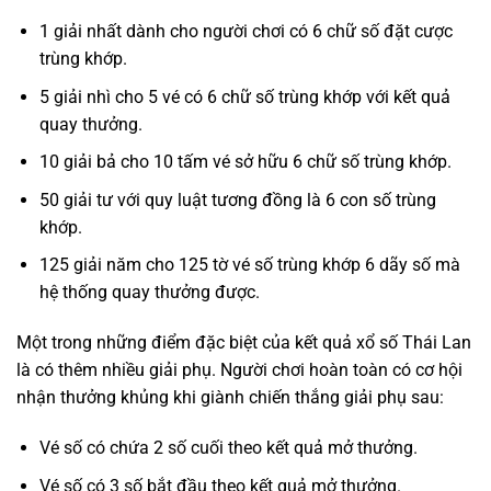
1 giải nhất dành cho người chơi có 6 chữ số đặt cược
trùng khớp.
5 giải nhì cho 5 vé có 6 chữ số trùng khớp với kết quả
quay thưởng.
10 giải bả cho 10 tấm vé sở hữu 6 chữ số trùng khớp.
50 giải tư với quy luật tương đồng là 6 con số trùng
khớp.
125 giải năm cho 125 tờ vé số trùng khớp 6 dãy số mà
hệ thống quay thưởng được.
Một trong những điểm đặc biệt của kết quả xổ số Thái Lan
là có thêm nhiều giải phụ. Người chơi hoàn toàn có cơ hội
nhận thưởng khủng khi giành chiến thắng giải phụ sau:
Vé số có chứa 2 số cuối theo kết quả mở thưởng.
Vé số có 3 số bắt đầu theo kết quả mở thưởng.