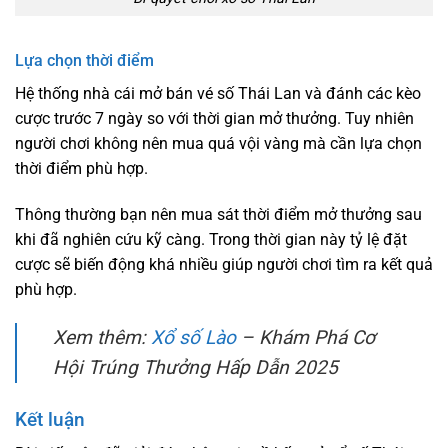
Lựa chọn thời điểm
Hệ thống nhà cái mở bán vé số Thái Lan và đánh các kèo
cược trước 7 ngày so với thời gian mở thưởng. Tuy nhiên
người chơi không nên mua quá vội vàng mà cần lựa chọn
thời điểm phù hợp.
Thông thường bạn nên mua sát thời điểm mở thưởng sau
khi đã nghiên cứu kỹ càng. Trong thời gian này tỷ lệ đặt
cược sẽ biến động khá nhiều giúp người chơi tìm ra kết quả
phù hợp.
Xem thêm:
Xổ số Lào
– Khám Phá Cơ
Hội Trúng Thưởng Hấp Dẫn 2025
Kết luận