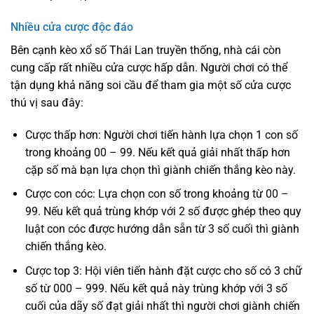
Nhiều cửa cược độc đáo
Bên cạnh kèo xổ số Thái Lan truyền thống, nhà cái còn
cung cấp rất nhiều cửa cược hấp dẫn. Người chơi có thể
tận dụng khả năng soi cầu để tham gia một số cửa cược
thú vị sau đây:
Cược thấp hơn: Người chơi tiến hành lựa chọn 1 con số
trong khoảng 00 – 99. Nếu kết quả giải nhất thấp hơn
cặp số mà bạn lựa chọn thì giành chiến thắng kèo này.
Cược con cóc: Lựa chọn con số trong khoảng từ 00 –
99. Nếu kết quả trùng khớp với 2 số được ghép theo quy
luật con cóc được hướng dẫn sẵn từ 3 số cuối thì giành
chiến thắng kèo.
Cược top 3: Hội viên tiến hành đặt cược cho số có 3 chữ
số từ 000 – 999. Nếu kết quả này trùng khớp với 3 số
cuối của dãy số đạt giải nhất thì người chơi giành chiến