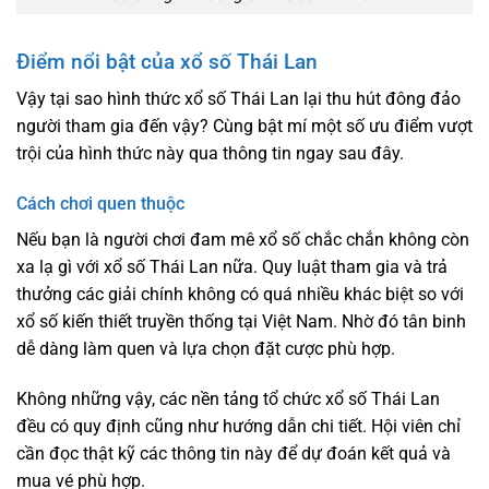
Điểm nổi bật của xổ số Thái Lan
Vậy tại sao hình thức xổ số Thái Lan lại thu hút đông đảo
người tham gia đến vậy? Cùng bật mí một số ưu điểm vượt
trội của hình thức này qua thông tin ngay sau đây.
Cách chơi quen thuộc
Nếu bạn là người chơi đam mê xổ số chắc chắn không còn
xa lạ gì với xổ số Thái Lan nữa. Quy luật tham gia và trả
thưởng các giải chính không có quá nhiều khác biệt so với
xổ số kiến thiết truyền thống tại Việt Nam. Nhờ đó tân binh
dễ dàng làm quen và lựa chọn đặt cược phù hợp.
Không những vậy, các nền tảng tổ chức xổ số Thái Lan
đều có quy định cũng như hướng dẫn chi tiết. Hội viên chỉ
cần đọc thật kỹ các thông tin này để dự đoán kết quả và
mua vé phù hợp.