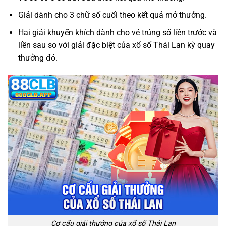
Giải dành cho 3 chữ số cuối theo kết quả mở thưởng.
Hai giải khuyến khích dành cho vé trúng số liền trước và
liền sau so với giải đặc biệt của xổ số Thái Lan kỳ quay
thưởng đó.
Cơ cấu giải thưởng của xổ số Thái Lan