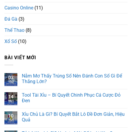
Casino Online
(11)
Đá Gà
(3)
Thể Thao
(8)
Xổ Số
(10)
BÀI VIẾT MỚI
Nằm Mơ Thấy Trúng Số Nên Đánh Con Số Gì Để
03
Thắng Lớn?
Th2
Tool Tài Xỉu – Bí Quyết Chinh Phục Cá Cược Đỏ
14
Đen
Th1
Xỉu Chủ Là Gì? Bí Quyết Bắt Lô Đề Đơn Giản, Hiệu
10
Quả
Th1