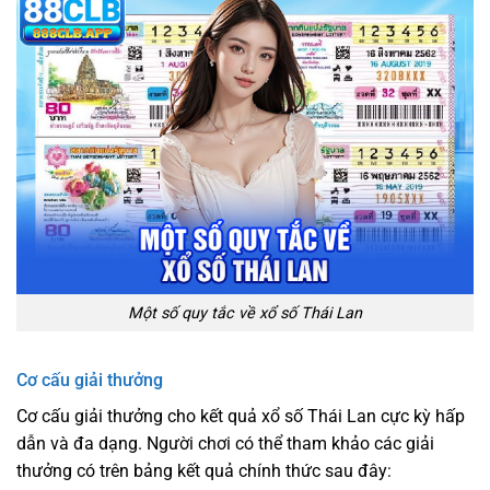
Một số quy tắc về xổ số Thái Lan
Cơ cấu giải thưởng
Cơ cấu giải thưởng cho kết quả xổ số Thái Lan cực kỳ hấp
dẫn và đa dạng. Người chơi có thể tham khảo các giải
thưởng có trên bảng kết quả chính thức sau đây: