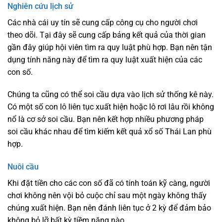
Nghiên cứu lịch sử
Các nhà cái uy tín sẽ cung cấp công cụ cho người chơi
theo dõi. Tại đây sẽ cung cấp bảng kết quả của thời gian
gần đây giúp hội viên tìm ra quy luật phù hợp. Bạn nên tận
dụng tính năng này để tìm ra quy luật xuất hiện của các
con số.
Chúng ta cũng có thể soi cầu dựa vào lịch sử thống kê này.
Có một số con lô liên tục xuất hiện hoặc lô rơi lâu rồi không
nổ là cơ sở soi cầu. Bạn nên kết hợp nhiều phương pháp
soi cầu khác nhau để tìm kiếm kết quả xổ số Thái Lan phù
hợp.
Nuôi cầu
Khi đặt tiền cho các con số đã có tính toán kỹ càng, người
chơi không nên vội bỏ cuộc chỉ sau một ngày không thấy
chúng xuất hiện. Bạn nên đánh liên tục ở 2 kỳ để đảm bảo
không bỏ lỡ bất kỳ tiềm năng nào.